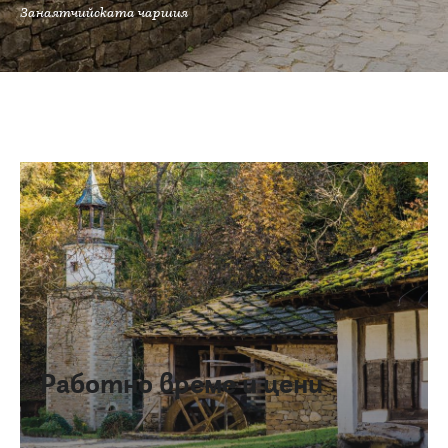
Занаятчийската чаршия
Работно време и цени