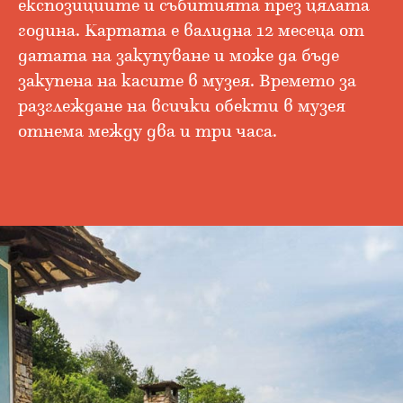
експозициите и събитията през цялата
година. Картата е валидна 12 месеца от
датата на закупуване и може да бъде
закупена на касите в музея. Времето за
разглеждане на всички обекти в музея
отнема между два и три часа.