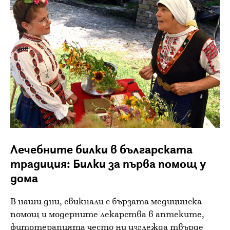
Лечебните билки в българската
традиция: Билки за първа помощ у
дома
В наши дни, свикнали с бързата медицинска
помощ и модерните лекарства в аптеките,
фитотерапията често ни изглежда твърде