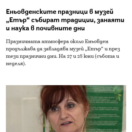
Еньовденските празници в музей
„Етър“ събират традиции, занаяти
и наука в почивните дни
Празничната атмосфера около Еньовден
продължава да завладява музей „Етър“ и през
тези празнични дни. На 27 и 28 юни (събота и
неделя).