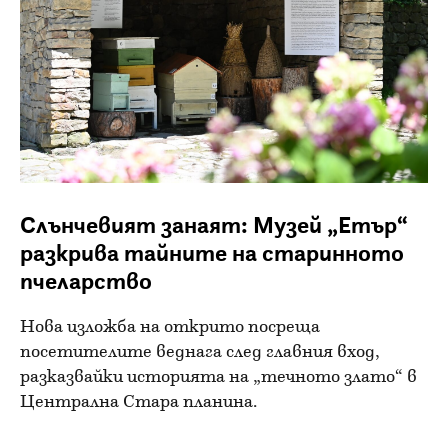
Слънчевият занаят: Музей „Етър“
разкрива тайните на старинното
пчеларство
Нова изложба на открито посреща
посетителите веднага след главния вход,
разказвайки историята на „течното злато“ в
Централна Стара планина.