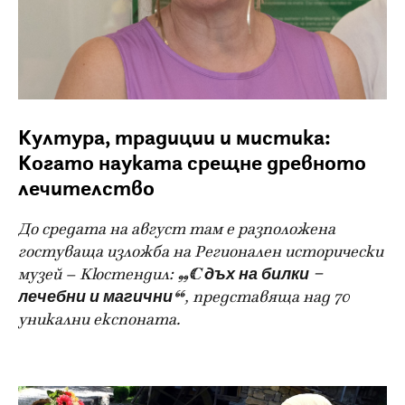
Култура, традиции и мистика:
Когато науката срещне древното
лечителство
До средата на август там е разположена
гостуваща изложба на Регионален исторически
музей – Кюстендил:
„С дъх на билки –
лечебни и магични“
, представяща над 70
уникални експоната.