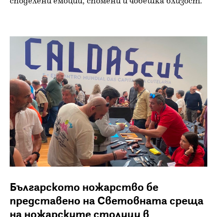
споделени емоции, спомени и човешка близост.
Българското ножарство бе
представено на Световната среща
на ножарските столици в