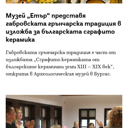
Музей „Етър“ представя
габровската грънчарска традиция в
изложба за българската сграфито
керамика
Габровската грънчарска традиция е част от
изложбата „Сграфито керамиката от
българските керамични земи XIII – XIX век“,
открита в Археологическия музей в Бургас.