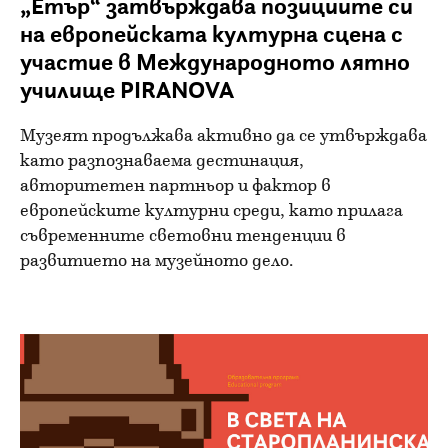
„Етър“ затвърждава позициите си
на европейската културна сцена с
участие в Международното лятно
училище PIRANOVA
Музеят продължава активно да се утвърждава
като разпознаваема дестинация,
авторитетен партньор и фактор в
европейските културни среди, като прилага
съвременните световни тенденции в
развитието на музейното дело.