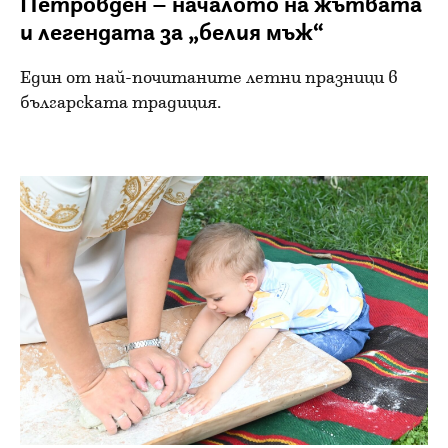
Петровден – началото на жътвата
и легендата за „белия мъж“
Един от най-почитаните летни празници в
българската традиция.