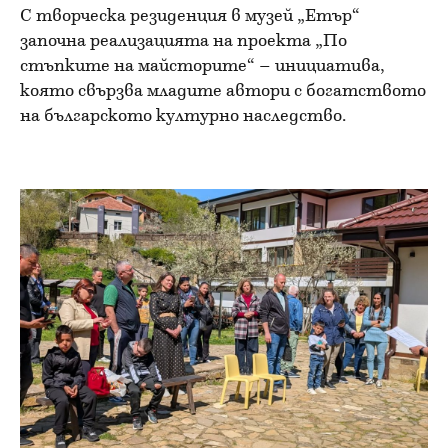
С творческа резиденция в музей „Етър“
започна реализацията на проекта „По
стъпките на майсторите“ – инициатива,
която свързва младите автори с богатството
на българското културно наследство.