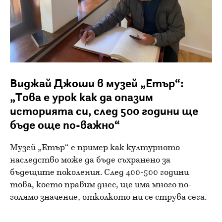
Виджай Джоши в музей „Етър“:
„Това е урок как да опазим
историята си, след 500 години ще
бъде още по-важно“
Музей „Етър“ е пример как културното
наследство може да бъде съхранено за
бъдещите поколения. След 400-500 години
това, което правим днес, ще има много по-
голямо значение, отколкото ни се струва сега.