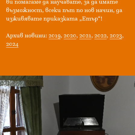
ви помагаме да научавате, за да имате
възможност, всеки път по нов начин, да
изживявате приказката „Етър“!
Архив новини:
2019
,
2020
,
2021
,
2022
,
2023
,
2024