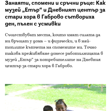
Занаяти, спомени и сръчни ръце: Как
музей „Етър“ и Дневният център за
стари хора в Габрово сътвориха
ден, пълен с усмивки
Съществуват места, които имат силата да
ни връщат у дома – и физически, и в най-
топлите кътчета на спомените ни. Точно
такова преживяване донесе работилницата в
музей „Етър“ за потребителите на Дневния
център за стари хора в Габрово.