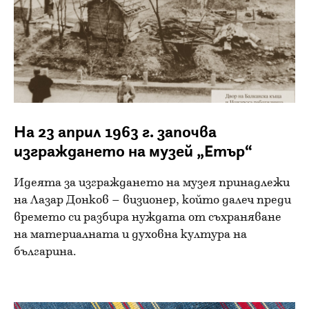
На 23 април 1963 г. започва
изграждането на музей „Етър“
Идеята за изграждането на музея принадлежи
на Лазар Донков – визионер, който далеч преди
времето си разбира нуждата от съхраняване
на материалната и духовна култура на
българина.