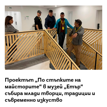
Проектът „По стъпките на
майсторите“ в музей „Етър“
събира млади творци, традиции и
съвременно изкуство