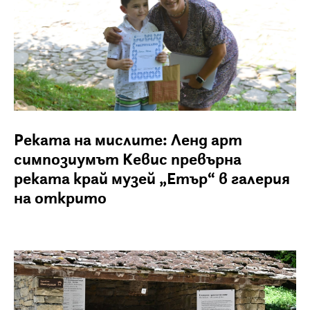
Реката на мислите: Ленд арт
симпозиумът Кевис превърна
реката край музей „Етър“ в галерия
на открито