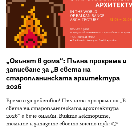
„Огънят в дома“: Пълна програма и
записване за „В света на
старопланинската архитектура
2026
Време е за действие! Пълната програма на „В
света на старопланинската архитектура
2026“ е вече онлайн. Вижте лекторите,
темите и запазете своето място тук: 👉