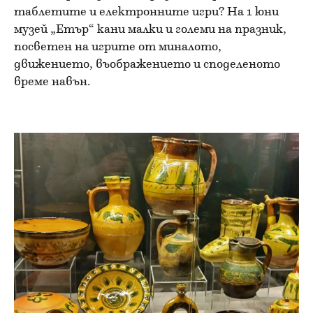
таблетите и електронните игри? На 1 юни
музей „Етър“ кани малки и големи на празник,
посветен на игрите от миналото,
движението, въображението и споделеното
време навън.