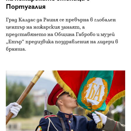
Португалия
Град Калдас да Раиня се превърна в глобален
център на ножарския занаят, а
представянето на Община Габрово и музей
„Етър“ предизвика поздравления на лидери в
бранша.