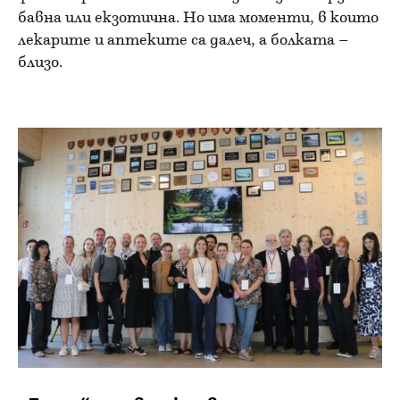
бавна или екзотична. Но има моменти, в които
лекарите и аптеките са далеч, а болката –
близо.