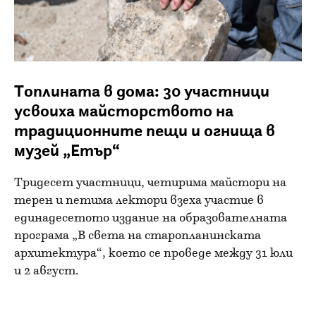
Топлината в дома: 30 участници
усвоиха майсторството на
традиционните пещи и огнища в
музей „Етър“
Тридесет участници, четирима майстори на
терен и петима лектори взеха участие в
единадесетото издание на образователната
програма „В света на старопланинската
архитектура“, което се проведе между 31 юли
и 2 август.