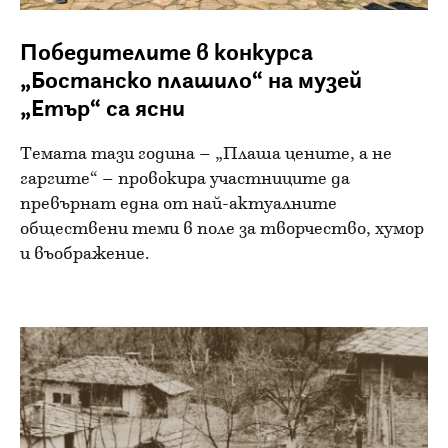
Победителите в конкурса
„Бостанско плашило“ на музей
„Етър“ са ясни
Темата тази година – „Плаша цените, а не
гаргите“ – провокира участниците да
превърнат една от най-актуалните
обществени теми в поле за творчество, хумор
и въображение.