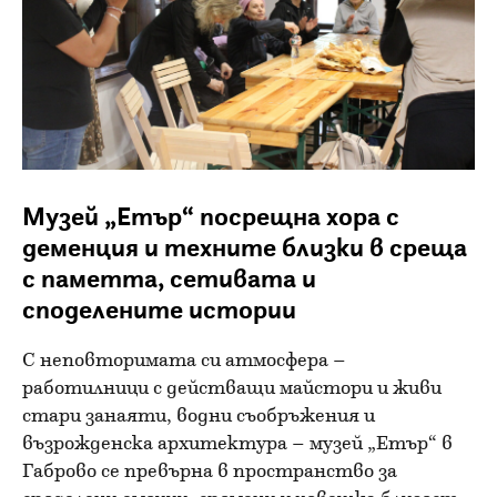
Музей „Етър“ посрещна хора с
деменция и техните близки в среща
с паметта, сетивата и
споделените истории
С неповторимата си атмосфера –
работилници с действащи майстори и живи
стари занаяти, водни съобръжения и
възрожденска архитектура – музей „Етър“ в
Габрово се превърна в пространство за