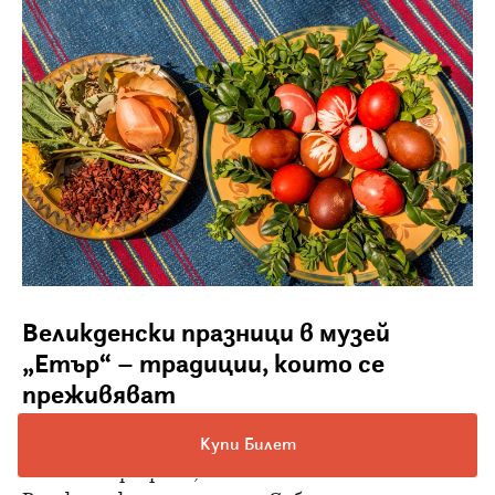
Великденски празници в музей
„Етър“ – традиции, които се
преживяват
От 6 април музей „Етър“ посреща посетители
Купи Билет
с богата програма, посветена на