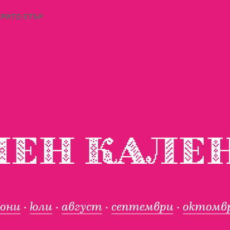
ЕН КАЛЕ
юни
·
юли
·
август
·
септември
·
октомв