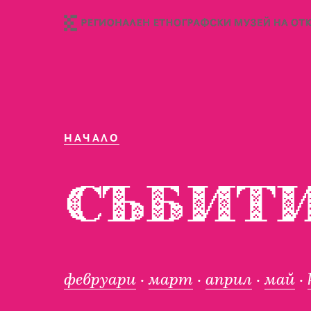
НАЧАЛО
СЪБИТИ
февруари
·
март
·
април
·
май
·