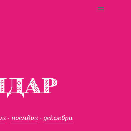
НДАР
ри
·
ноември
·
декември