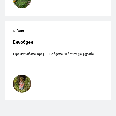
24 юни
Еньовден
Преминаване през Еньовденски венец за здраве