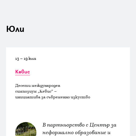
Юли
13 – 19 юли
Кевис
Десети международен
симпозиум „Кевис“ –
инициатива за съвременно изкуство
В партньорство с Център за
неформално образование и