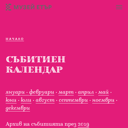
НАЧАЛО
СЪБИТИЕН
КАЛЕНДАР
януари
·
февруари
·
март
·
април
·
май
·
юни
·
юли
·
август
·
септември
·
ноември
·
декември
Архив на събитията през
2019