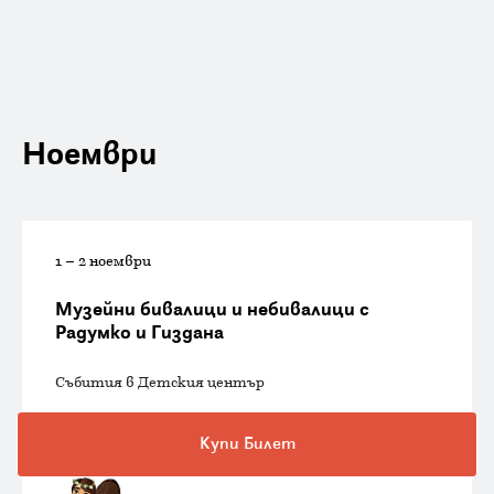
Ноември
1 – 2 ноември
Музейни бивалици и небивалици с
Радумко и Гиздана
Събития в Детския център
Купи Билет