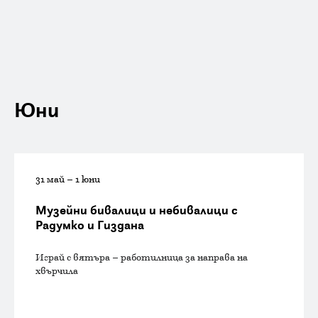
Юни
31 май – 1 юни
Музейни бивалици и небивалици с
Радумко и Гиздана
Играй с вятъра – работилница за направа на
хвърчила