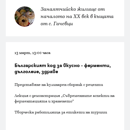
Занаятчийско жилище от
началото на XX век в къщата
от с. Гачевци
13 март, 13:00 часа
Българският код за вкусно - ферменти,
дълголеие, здраве
Представяне на кулинарен сборник с рецепти
Лекция с демонстрация „Съвременните аспекти на
ферментацията и храненето“
Творческа работилница за етикети на туршии