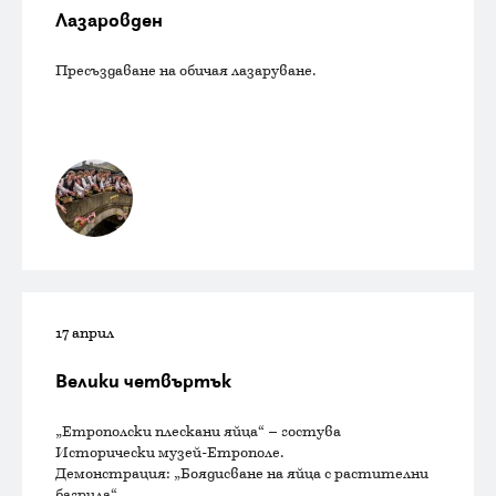
Лазаровден
Пресъздаване на обичая лазаруване.
17 април
Велики четвъртък
„Етрополски плескани яйца“ – гостува
Исторически музей-Етрополе.
Демонстрация: „Боядисване на яйца с растителни
багрила“.