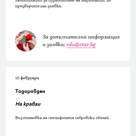
Работилници за изработване на мартеници, по
предварителна заявка.
За допълнителна информация
и заявки:
edu@etar.bg
28 февруари
Тодоровден
На краваи
Възстановка на специфичния габровски обичай