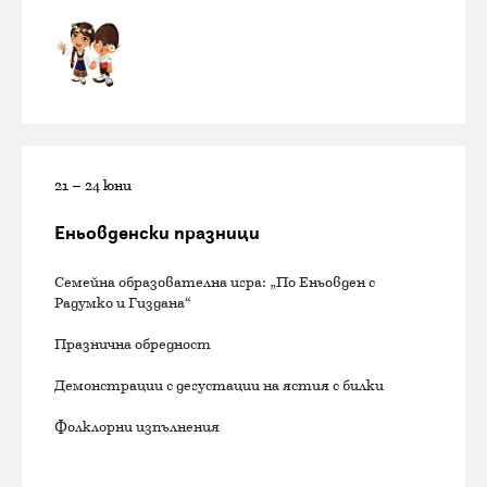
21 – 24 юни
Еньовденски празници
Семейна образователна игра: „По Еньовден с
Радумко и Гиздана“
Празнична обредност
Демонстрации с дегустации на ястия с билки
Фолклорни изпълнения