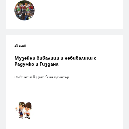
18 май
Музейни бивалици и небивалици с
Радумко и Гиздана
Събития в Детския център