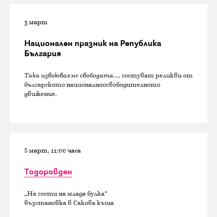
3 март
Национален празник на Република
България
Така извоювахме свободата…
, гостуват реликви от
българското националноосвободителното
движение.
8 март, 11:00 часа
Тодоровден
„На гости на млада булка“
възстановка в Сакова къща