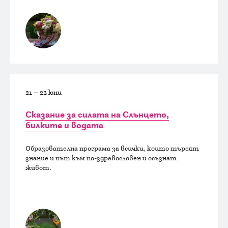
21 – 22 юни
Сказание за силата на Слънцето,
билките и водата
Образователна програма за всички, които търсят
знание и път към по-здравословен и осъзнат
живот.