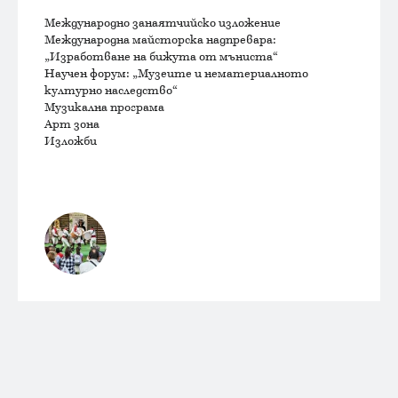
Международно занаятчийско изложение
Международна майсторска надпревара:
„Изработване на бижута от мъниста“
Научен форум: „Музеите и нематериалното
културно наследство“
Музикална програма
Арт зона
Изложби