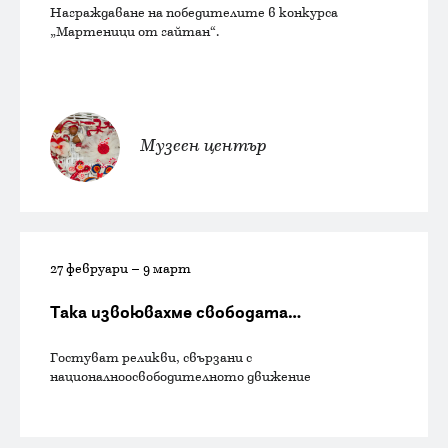
Награждаване на победителите в конкурса
„Мартеници от гайтан“.
Музеен център
27 февруари – 9 март
Така извоювахме свободата…
Гостуват реликви, свързани с
националноосвободителното движение