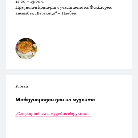
12:00 – 13:00 ч.
Празничен концерт с участието на Фолклорен
ансамбъл „Веселяци“ – Плевен
18 май
Международен ден на музеите
„Следкарнавална музейна гюрултия“