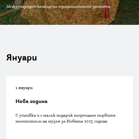
Международен панаир на традиционните занаяти
Януари
1 януари
Нова година
С усмивка и с малък подарък посрещаме първите
посетители на музея за Новата 2025 година