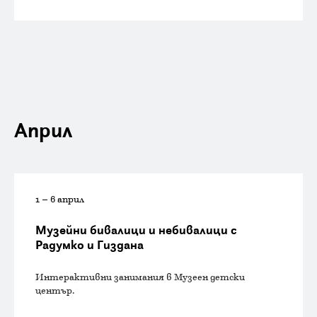
Април
1 – 6 април
Музейни бивалици и небивалици с
Радумко и Гиздана
Интерактивни занимания в Музеен детски
център.