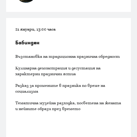
21 януари, 13:00 часа
Бабинден
Възстановка на традиционна празнична обредност
Кулинарна демонстрация и дегустация на
характерни празнични ястиа
Разказ за промените в празника по време на
социализма
Тематична музейна разходка, посветена на жената
и нейните образи през времето