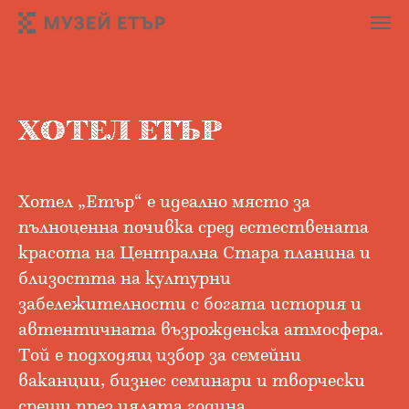
ХОТЕЛ ЕТЪР
Хотел „Етър“ е идеално място за
пълноценна почивка сред естествената
красота на Централна Стара планина и
близостта на културни
забележителности с богата история и
автентичната възрожденска атмосфера.
Той е подходящ избор за семейни
ваканции, бизнес семинари и творчески
срещи през цялата година.