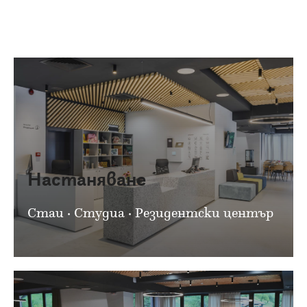
Настаняване
Стаи · Студиа · Резидентски център