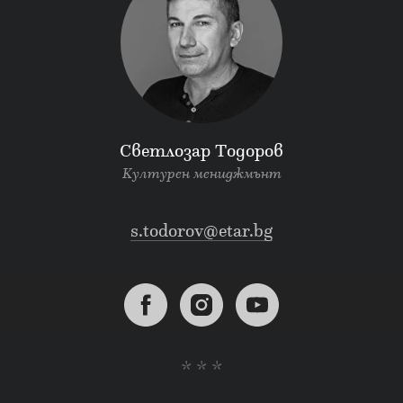
Светлозар Тодоров
Културен мениджмънт
s.todorov@etar.bg
* * *