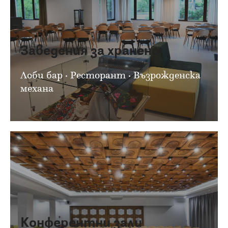
Заведения за хранене
Лоби бар · Ресторант · Възрожденска
механа
Конферентни зали