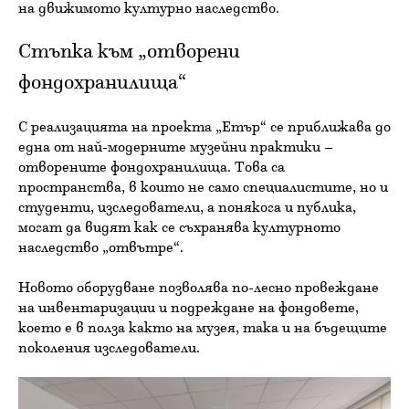
на движимото културно наследство.
Стъпка към „отворени
фондохранилища“
С реализацията на проекта „Етър“ се приближава до
една от най-модерните музейни практики –
отворените фондохранилища. Това са
пространства, в които не само специалистите, но и
студенти, изследователи, а понякога и публика,
могат да видят как се съхранява културното
наследство „отвътре“.
Новото оборудване позволява по-лесно провеждане
на инвентаризации и подреждане на фондовете,
което е в полза както на музея, така и на бъдещите
поколения изследователи.