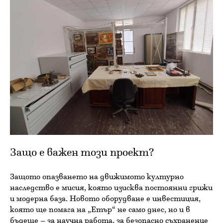
Защо е важен този проект?
Защото опазването на движимото културно
наследство е мисия, която изисква постоянни грижи
и модерна база. Новото оборудване е инвестиция,
която ще помага на „Етър“ не само днес, но и в
бъдеще – за научна работа, за безопасно съхранение