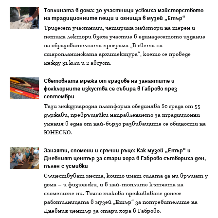
Топлината в дома: 30 участници усвоиха майсторството
на традиционните пещи и огнища в музей „Етър“
Тридесет участници, четирима майстори на терен и
петима лектори взеха участие в единадесетото издание
на образователната програма „В света на
старопланинската архитектура“, което се проведе
между 31 юли и 2 август.
Световната мрежа от градове на занаятите и
фолклорните изкуства се събира в Габрово през
септември
Тази международна платформа обединява 80 града от 55
държави, превръщайки направлението за традиционни
умения в една от най-бързо развиващите се общности на
ЮНЕСКО.
Занаяти, спомени и сръчни ръце: Как музей „Етър“ и
Дневният център за стари хора в Габрово сътвориха ден,
пълен с усмивки
Съществуват места, които имат силата да ни връщат у
дома – и физически, и в най-топлите кътчета на
спомените ни. Точно такова преживяване донесе
работилницата в музей „Етър“ за потребителите на
Дневния център за стари хора в Габрово.