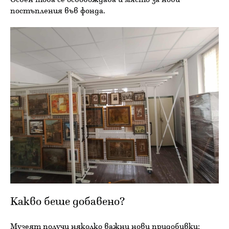
постъпления във фонда.
Какво беше добавено?
Музеят получи няколко важни нови придобивки: