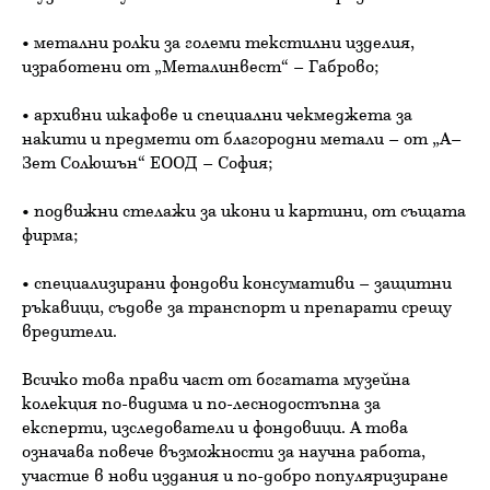
• метални ролки за големи текстилни изделия,
изработени от „Металинвест“ – Габрово;
• архивни шкафове и специални чекмеджета за
накити и предмети от благородни метали – от „А–
Зет Солюшън“ ЕООД – София;
• подвижни стелажи за икони и картини, от същата
фирма;
• специализирани фондови консумативи – защитни
ръкавици, съдове за транспорт и препарати срещу
вредители.
Всичко това прави част от богатата музейна
колекция по-видима и по-леснодостъпна за
експерти, изследователи и фондовици. А това
означава повече възможности за научна работа,
участие в нови издания и по-добро популяризиране