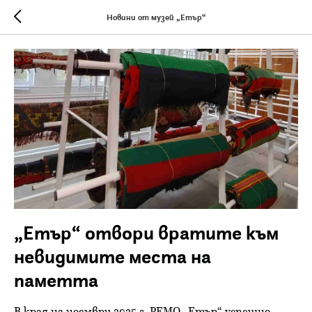
Новини от музей „Етър“
„Етър“ отвори вратите към
невидимите места на
паметта
В края на ноември 2025 г. РЕМО „Етър“ успешно