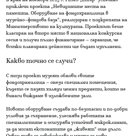
приключи проекта „Невидимите места на
паметта. Оборудване на фондохранилища в
музейно–фондова база“, реализиран с подкрепата на
Министерството на културата. Проектът беше
класиран на второ място в национална конкурсна
сесия и получи пълно финансиране – гаранция, че
всички планирани дейности ще бъдат изпълнени.
Какво точно се случи?
С този проект музеят обнови своите
фондохранилища – онези специални помещения,
където се пазят хиляди ценни предмети, които не
винаги виждаме в изложбените зали.
Новото оборудване създава по-безопасни и по-добри
условия за съхранение, улеснява работата на
специалистите и осигурява устойчив микроклимат,
за да могат експонатите да „живеят“ още дълго.
Освен това се освобождава и място за нови