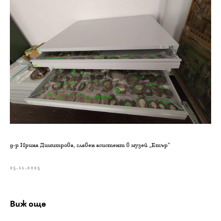
д-р Ирина Димитрова, главен асистент в музей „Етър“
25.11.2025
Виж още