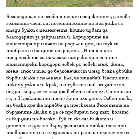
Богородица е на особена почит сред жените, затова
голямата част от посетителите на празника са
млади булки с пеленачета, които идват да
благодарят за закрилата ѝ. Коридорите на
манастира приличат на родилен дом, но тук са
прибрани и бащите на децата. „И наистина
представете си налягали напреко по тесните
манастирски коридори човек до човек: мъж, жена,
жена, мъж и т.н. до безконечност и над всяка двойка
върви люлка с пеленаче. Ела, че минавай! Настъпиш
някому ръка или крак, напсува те най-осезателно,
без да гледа, че се намира в света обител. Стъписаш
се, и в краката ти писне жена или дете. Освен това,
на всяка крачка трябва да прескачаш въжетата на
вързаните люлки и да се провираш под тях, когато
са вързани по-високо. Тук си скъсал въжето и
детето се друсне върху заспалата майка; там при
провирането си се издигнал по-рано и пеленачето се