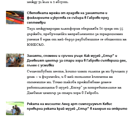
между 31 юли и 2 август.
Световната мрежа от градове на занаятите и
фолклорните изкуства се събира в Габрово през
септември
Тази международна платформа обединява 80 града от 55
държави, превръщайки направлението за традиционни
умения в една от най-бързо развиващите се общности на
ЮНЕСКО.
Занаяти, спомени и сръчни ръце: Как музей „Етър“ и
Дневният център за стари хора в Габрово сътвориха ден,
пълен с усмивки
Съществуват места, които имат силата да ни връщат у
дома – и физически, и в най-топлите кътчета на
спомените ни. Точно такова преживяване донесе
работилницата в музей „Етър“ за потребителите на
Дневния център за стари хора в Габрово.
Реката на мислите: Ленд арт симпозиумът Кевис
превърна реката край музей „Етър“ в галерия на открито