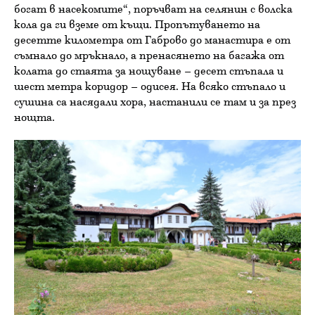
богат в насекомите“, поръчват на селянин с волска
кола да ги вземе от къщи. Пропътуването на
десетте километра от Габрово до манастира е от
съмнало до мръкнало, а пренасянето на багажа от
колата до стаята за нощуване – десет стъпала и
шест метра коридор – одисея. На всяко стъпало и
сушина са насядали хора, настанили се там и за през
нощта.