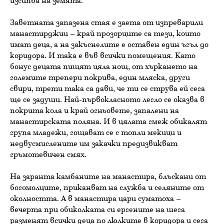
изсипва на земята.“
Заветната запазена стая е заета от изпреварили
манастирджии – край прозорците са тези, които
имат деца, а на закъснелите е оставен един ъгъл до
коридора. И така е във всички помещения. Като
бонус децата пищят цяла нощ, от хъркането на
големите трепери покрива, един мляска, други
свири, трети така са дави, че ти се струва ей сега
ще се задуши. Най-първокласното легло се оказва в
покрита кола и край огньовете, запалени на
манастирската поляна. И в цялата гмеж обикалят
група младежи, гощават се с топли мекици и
недвусмислените им закачки предизвикват
гръмотевичен смях.
На заранта камбаните на манастира, блъскани от
богомолците, приканват на служба и селяните от
околността. А в манастира цари суматоха –
вечерта при обиколката си ергените на шега
разменят всички деца по люлките в коридора и сега