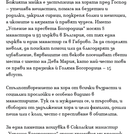
Божията майка е застъпница на хората пред Господ
– утешава нещастни, помага на бездетни и
родилки, закриля сираци, подкрепя болни и немощни,
а иконите и аязмата ѝ правят чудеса. Името
„Успение на пресвета Богородица“ носят 8
манастира и 93 църкви в България, от тях една
църква и един манастир са в Габрово. За да споделят
неволя, да поискат помощ или да благодарят за
избавление, вярващите от векове посещават свети
места с името на Дева Мария, като най-често това
се прави на празника ѝ Голяма Богородица – 15
август.
Стълпотворението на хора от всички възрасти и
социални прослойки е особено видимо в
манастирите. Тук са и нуждаещи се, и търговци, и
свободни от задължения хора и цели фамилии, дошли
пеша или с коли, често с преспиване в обителта.
За една паметна нощувка в Соколския
манастир