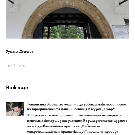
Румяна Денчева
15.08.2025
Виж още
Топлината в дома: 30 участници усвоиха майсторството
на традиционните пещи и огнища в музей „Етър“
Тридесет участници, четирима майстори на терен и
петима лектори взеха участие в единадесетото издание
на образователната програма „В света на
старопланинската архитектура“, което се проведе