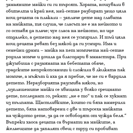
замаяните майки си ги търсят. Хората, нощували в
обителта и край нея, най-сетне разбират защо цяла
нощ децата са плакали – заплаче дете над главата
на майката, тя слуша, че гласът не е на нейното и
го оставя да плаче; чуе гласа на нейното, но иде
отдалеко, а детето над нея се усмирило. И тъй цяла
нощ децата реват без някой да ги усмири. Има и
семейни драми – майка на пет момичета най-сетне
родила момче и дошла да благодари в манастира. При
джумбиша с размяната на бебетата обаче,
градските непрокопсаници ѝ сложили в люлката пак
момиче, а мъжът ѝ аха да я пребие, че не си е вардила
детето. Неразборията разсмива някои, но
„изплашените майки се хващаха у всяко срещнато
дете, погледнат го, рекат: „не е то“ и пак се хукнат
из тълпата. Щастливките, които си бяха намерили
детето, бяха натоварени с две и търсеха майката
на чуждото дете, за да се освободят от чужда беля.“
Въпреки хаоса децата са върнати на майките, а
желаещите да запалят свещ с труд си пробиват