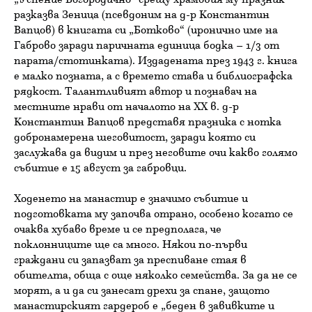
„Успение Богородично“ срещу храмовия му празник
разказва Зеница (псевдоним на д-р Константин
Вапцов) в книгата си „Ботково“ (иронично име на
Габрово заради паричната единица бодка – 1/3 от
парата/стотинката). Издадената през 1943 г. книга
е малко позната, а с времето става и библиографска
рядкост. Талантливият автор и познавач на
местните нрави от началото на ХХ в. д-р
Константин Вапцов представя празника с нотка
добронамерена шеговитост, заради която си
заслужава да видим и през неговите очи какво голямо
събитие е 15 август за габровци.
Ходенето на манастир е значимо събитие и
подготовката му започва отрано, особено когато се
очаква хубаво време и се предполага, че
поклонниците ще са много. Някои по-първи
граждани си запазват за преспиване стая в
обителта, обща с още няколко семейства. За да не се
морят, а и да си занесат дрехи за спане, защото
манастирският гардероб е „беден в завивките и