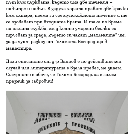
път към църквата, където има две течения –
навътре и навън. В задуха хората правят две крачки
към олтара, поема ги срещуположното течение и те
се озовават при входната врата. И така по време
на цялата служба, след която уморени всички си
тръгват за града, където ги чакат „махлените“ им,
за да чуят разказ от Голямата Богородица в
манастира.
Дали описаното от д-р Вапцов е по действителен
случай или литературата е взела превес, не знаем.
Сигурното е обаче, че Голяма Богородица е голям
празник за габровци!