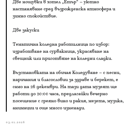
Две нощувки в хотел „Етър“ – уютно
настаняване сред възрожденска атмосфера и
зимно спокойствие.
Две закуски
Тематична коледна работилница по избор:
изработване на сурвакница, украсяване на
свещник или приготвяне на коледни сладки.
Възстановката на обичая Коледуване – с песни,
наричания и благословии за здраве и берекет, е
само на 26 декември. На тази дата музеят ще
работи до 20:00 часа, предлагайки вечерно
посещение с греяно вино и ракия, мезета, музика,
анимации и още много изненади.
03.01.2026