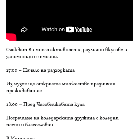
Очакват Ви много активности, различни вкусове и
запомнящи се емоции.
17:00 – Начало на разходката
Из музея ще откриете множество празнични
преживявания:
18:00 – Пред Часовниковата кула
Посрещане на коледарската дружина с коледни
песни и благословии.
В Механата