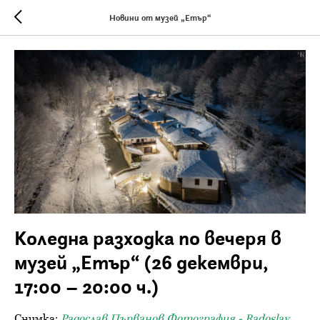
Новини от музей „Етър“
Коледна разходка по вечеря в
музей „Етър“ (26 декември,
17:00 – 20:00 ч.)
Снимка:
Радослав Първанов Фотография - Radoslav