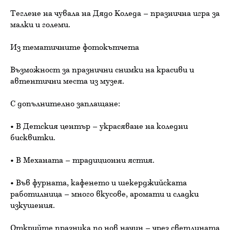
Теглене на чувала на Дядо Коледа – празнична игра за
малки и големи.
Из тематичните фотокътчета
Възможност за празнични снимки на красиви и
автентични места из музея.
С допълнително заплащане:
• В Детския център – украсяване на коледни
бисквитки.
• В Механата – традиционни ястия.
• Във фурната, кафенето и шекерджийската
работилница – много вкусове, аромати и сладки
изкушения.
Открийте празника по нов начин – чрез светлината