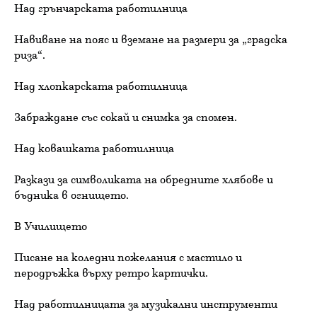
Над грънчарската работилница
Навиване на пояс и вземане на размери за „градска
риза“.
Над хлопкарската работилница
Забраждане със сокай и снимка за спомен.
Над ковашката работилница
Разкази за символиката на обредните хлябове и
бъдника в огнището.
В Училището
Писане на коледни пожелания с мастило и
перодръжка върху ретро картички.
Над работилницата за музикални инструменти