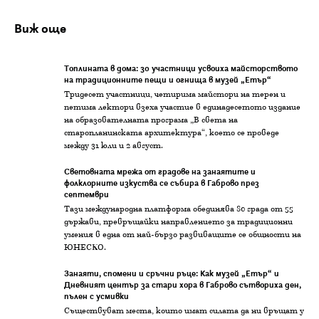
Виж още
Топлината в дома: 30 участници усвоиха майсторството
на традиционните пещи и огнища в музей „Етър“
Тридесет участници, четирима майстори на терен и
петима лектори взеха участие в единадесетото издание
на образователната програма „В света на
старопланинската архитектура“, което се проведе
между 31 юли и 2 август.
Световната мрежа от градове на занаятите и
фолклорните изкуства се събира в Габрово през
септември
Тази международна платформа обединява 80 града от 55
държави, превръщайки направлението за традиционни
умения в една от най-бързо развиващите се общности на
ЮНЕСКО.
Занаяти, спомени и сръчни ръце: Как музей „Етър“ и
Дневният център за стари хора в Габрово сътвориха ден,
пълен с усмивки
Съществуват места, които имат силата да ни връщат у