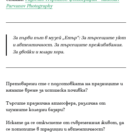
Parvanov Photography
За първи път в музей „Етър“: За търсещите уют
и автентичност. За търсещите преживявания.
За двойки и млади хора.
Претоварени сте с подготовката на празниците и
нямате време за истинска почивка?
Търсите празнична атмосфера, различна от
шумните коледни базари?
Искате да се откъснете от съвременния живот, да
се потопите в традиции и автентичност?