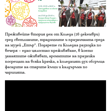
Преживейте втория ден от Коледа (26 декември)
сред светлините, традициите и празничната среда
на музей „Етър“. Подарете си Коледна разходка по
вечеря – едно цялостно преживяване, в което
занаятите оживяват, ароматите на празника
посрещат на всяка крачка, а коледният дух обгръща
фасадите на старите къщи и калдъръма по
чаршията.