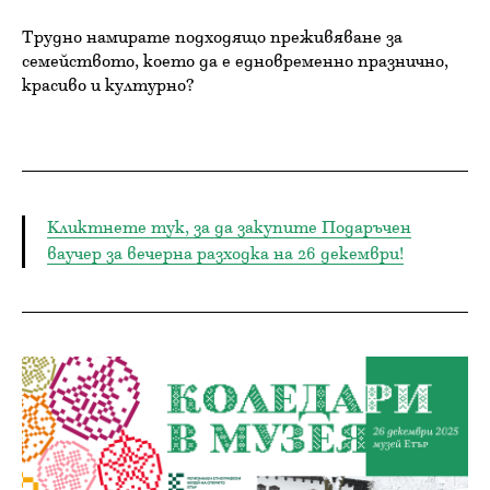
Трудно намирате подходящо преживяване за
семейството, което да е едновременно празнично,
красиво и културно?
Кликтнете тук, за да закупите Подаръчен
ваучер за вечерна разходка на 26 декември!