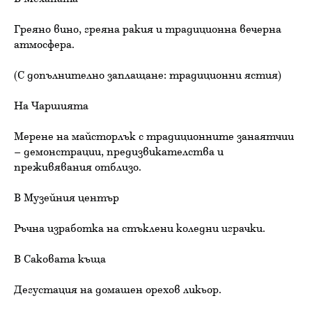
Греяно вино, греяна ракия и традиционна вечерна
атмосфера.
(С допълнително заплащане: традиционни ястия)
На Чаршията
Мерене на майсторлък с традиционните занаятчии
– демонстрации, предизвикателства и
преживявания отблизо.
В Музейния център
Ръчна изработка на стъклени коледни играчки.
В Саковата къща
Дегустация на домашен орехов ликьор.