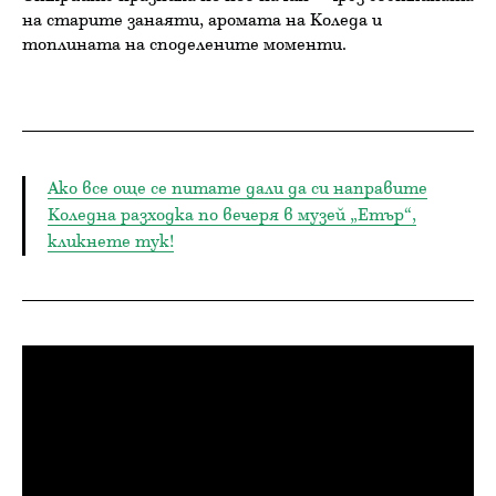
на старите занаяти, аромата на Коледа и
топлината на споделените моменти.
Ако все още се питате дали да си направите
Коледна разходка по вечеря в музей „Етър“,
кликнете тук!