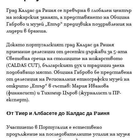
Град Калдас да Раиня се превърна в глобален център
на ножарския занаят, а представянето на Община
Габрово и музей „Етър“ предизвика поздравления на
лидери в бранша.
Докато португалският град Калдас да Раиня
приемаше делегации от десетки държави за 5-ата
Световна среща на столиците на ножарството
(CALDAS CUT), българският дух и традиции заеха
подобаващо място. Община Габрово бе представена
от делегация на Регионалния етнографски музей на
открито „Етър“ в състав: Мария Иванова
(финансист) и Тихомир Църов (журналист и ПР-
експерт).
От Тиер и Албасете до Калдас да Раиня
Участието в Португалия е естествено
продължение на последователните усилия на музея