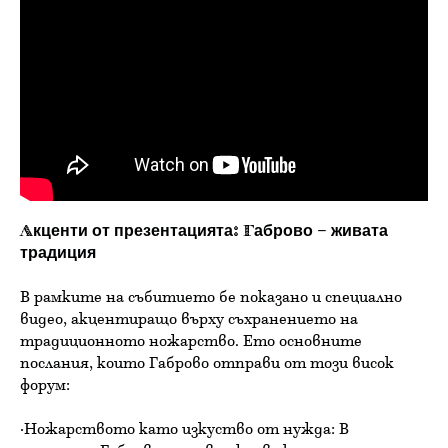
Акценти от презентацията: Габрово – живата
традиция
В рамките на събитието бе показано и специално
видео, акцентиращо върху съхранението на
традиционното ножарство. Ето основните
послания, които Габрово отправи от този висок
форум:
·Ножарството като изкуство от нужда: В