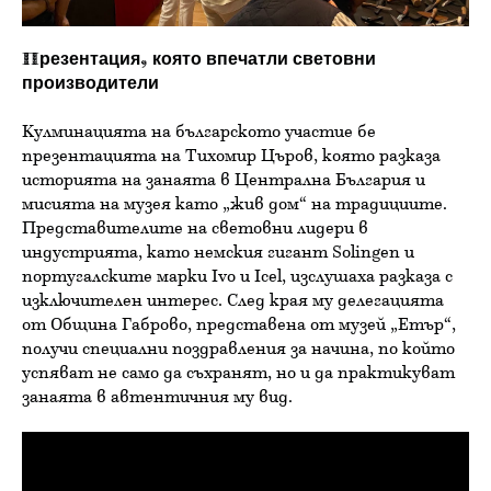
Презентация, която впечатли световни
производители
Кулминацията на българското участие бе
презентацията на Тихомир Църов, която разказа
историята на занаята в Централна България и
мисията на музея като „жив дом“ на традициите.
Представителите на световни лидери в
индустрията, като немския гигант Solingen и
португалските марки Ivo и Icel, изслушаха разказа с
изключителен интерес. След края му делегацията
от Община Габрово, представена от музей „Етър“,
получи специални поздравления за начина, по който
успяват не само да съхранят, но и да практикуват
занаята в автентичния му вид.