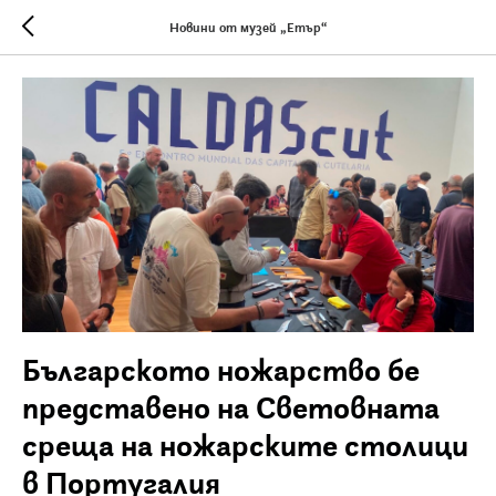
Новини от музей „Етър“
Българското ножарство бе
представено на Световната
среща на ножарските столици
в Португалия