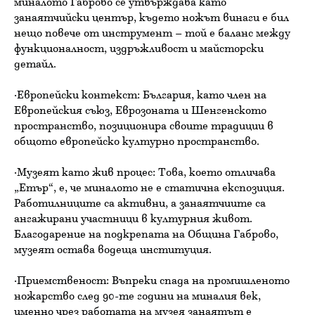
миналото Габрово се утвърждава като
занаятчийски център, където ножът винаги е бил
нещо повече от инструмент – той е баланс между
функционалност, издръжливост и майсторски
детайл.
·Европейски контекст: България, като член на
Европейския съюз, Еврозоната и Шенгенското
пространство, позиционира своите традиции в
общото европейско културно пространство.
·Музеят като жив процес: Това, което отличава
„Етър“, е, че миналото не е статична експозиция.
Работилниците са активни, а занаятчиите са
ангажирани участници в културния живот.
Благодарение на подкрепата на Община Габрово,
музеят остава водеща институция.
·Приемственост: Въпреки спада на промишленото
ножарство след 90-те години на миналия век,
именно чрез работата на музея занаятът е