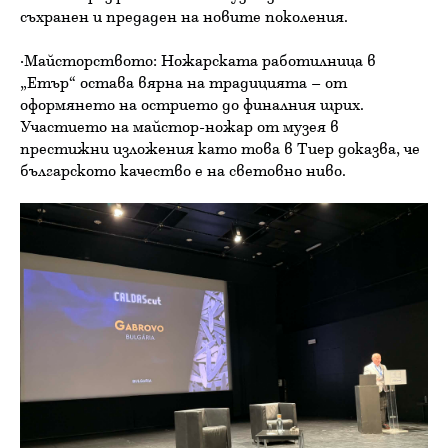
съхранен и предаден на новите поколения.
·Майсторството: Ножарската работилница в
„Етър“ остава вярна на традицията – от
оформянето на острието до финалния щрих.
Участието на майстор-ножар от музея в
престижни изложения като това в Тиер доказва, че
българското качество е на световно ниво.