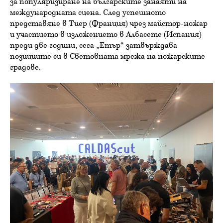
за популяризиране на българските занаяти на
международната сцена. След успешното
представяне в Тиер (Франция) чрез майстор-ножар
и участието в изложението в Албасете (Испания)
преди две години, сега „Етър“ затвърждава
позициите си в Световната мрежа на ножарските
градове.