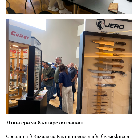
Нова ера за българския занаят
Срещата в Калдас да Раиня предостави възможност