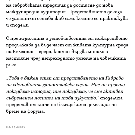
на габровската традиция да достигне до нова
международна аудитория. Представянето доказа,
че занаятът остава жив само когато се практикува
и споделя.
С прецизността и устойчивостта си, ножарството
продължава да бъде част от живата културна среда
на България – среда, която свързва минало и
настояще чрез непреходното умение на човешката
ръка.
„Това е важен етап от представянето на Габрово
на световната занаятчийска сцена. Ние не просто
показваме история, ние показваме, че сме активен
съвременен носител на това изкуство,“
споделиха
представителите на българската делегация по
време на форума.
08.05.2026