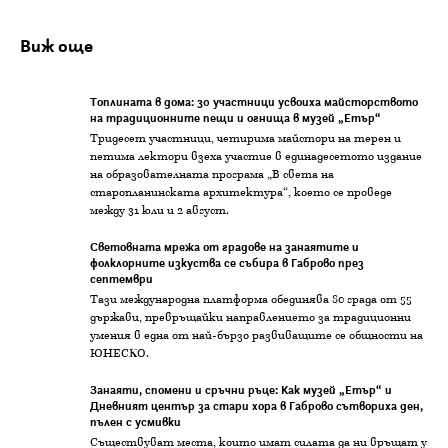
Виж още
Топлината в дома: 30 участници усвоиха майсторството
на традиционните пещи и огнища в музей „Етър“
Тридесет участници, четирима майстори на терен и
петима лектори взеха участие в единадесетото издание
на образователната програма „В света на
старопланинската архитектура“, което се проведе
между 31 юли и 2 август.
Световната мрежа от градове на занаятите и
фолклорните изкуства се събира в Габрово през
септември
Тази международна платформа обединява 80 града от 55
държави, превръщайки направлението за традиционни
умения в една от най-бързо развиващите се общности на
ЮНЕСКО.
Занаяти, спомени и сръчни ръце: Как музей „Етър“ и
Дневният център за стари хора в Габрово сътвориха ден,
пълен с усмивки
Съществуват места, които имат силата да ни връщат у